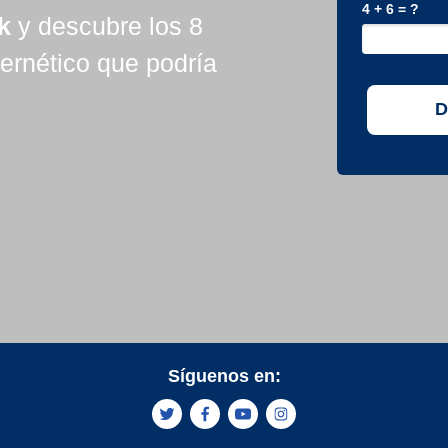
4 + 6 = ?
k
y descubre los 8
bernético que podría
D
Síguenos en: