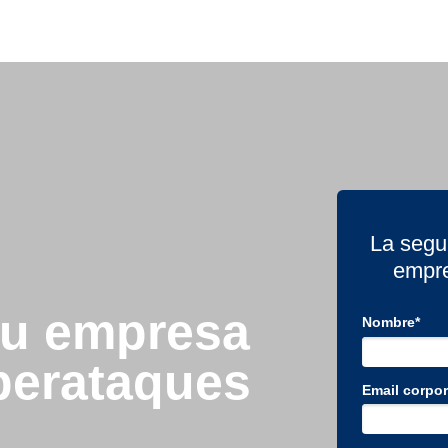
La segur
empre
tu empresa
Nombre*
iberataques
Email corpor