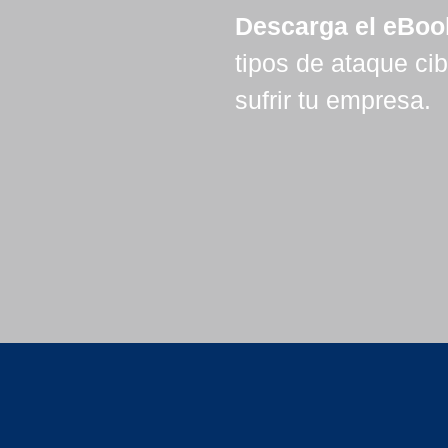
Descarga el eBoo
tipos de ataque ci
sufrir tu empresa.